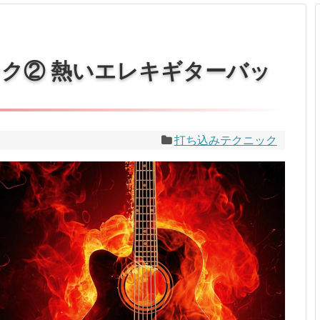
プロ作曲家オススメ DTM機材
音楽で活躍したい
succeed
テク② 熱いエレキギターバッ
プロ直伝！作曲家になる方法
音楽家を目指す人の為のコラム
打ち込みテクニック
音楽を楽しみたい
enjyoy music
音楽聴き放題サービス
ギターのサブスクを比較