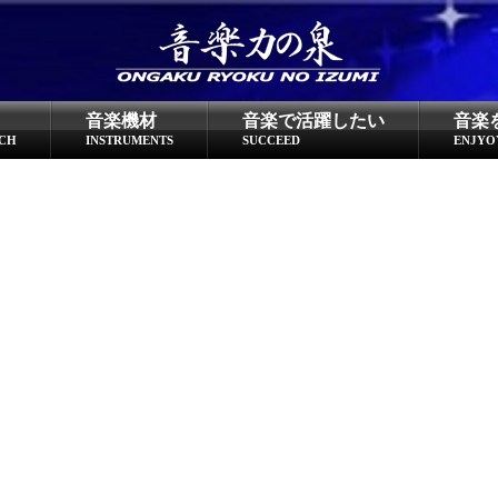
超役立つ知識／雑学
knowledge
音楽機材
音楽で活躍したい
音楽
クラシックを10倍楽しむ方法
CH
INSTRUMENTS
SUCCEED
ENJYO
音のしくみ
作曲技術
compose Tech
世界一わかりやすい音楽理論
名作を分析する
打ち込みテクニックを極める
音楽機材
instruments