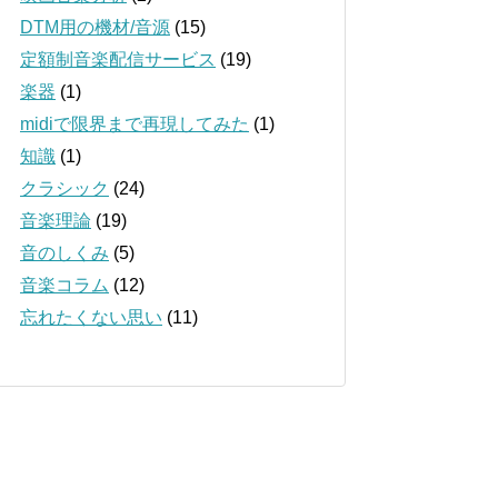
DTM用の機材/音源
(15)
定額制音楽配信サービス
(19)
楽器
(1)
midiで限界まで再現してみた
(1)
知識
(1)
クラシック
(24)
音楽理論
(19)
音のしくみ
(5)
音楽コラム
(12)
忘れたくない思い
(11)