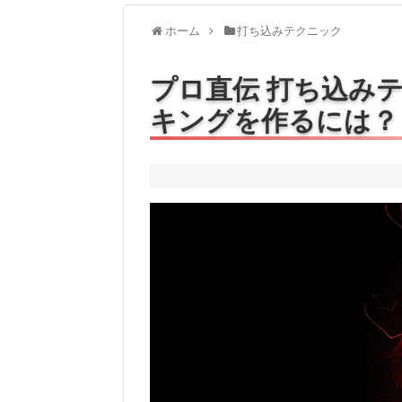
ホーム
打ち込みテクニック
プロ直伝 打ち込み
キングを作るには？