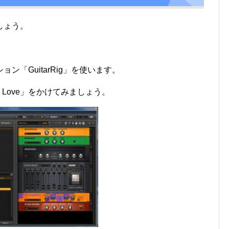
上
下
しょう。
矢
印
キ
「GuitarRig」を使います。
ー
を
s Love」をかけてみましょう。
使
っ
て
く
だ
さ
い。