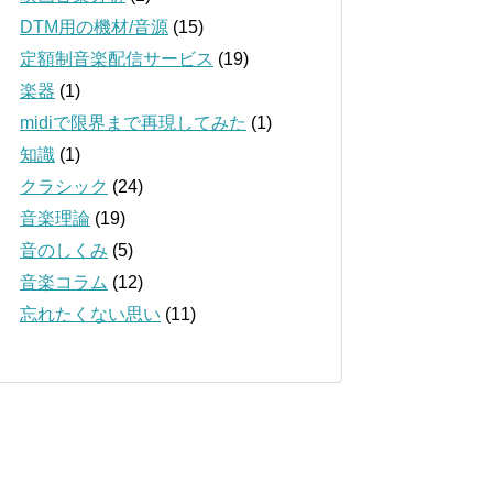
DTM用の機材/音源
(15)
定額制音楽配信サービス
(19)
楽器
(1)
midiで限界まで再現してみた
(1)
知識
(1)
クラシック
(24)
音楽理論
(19)
音のしくみ
(5)
音楽コラム
(12)
忘れたくない思い
(11)