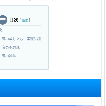
目次
[
]
隠す
次
音の成り立ち、基礎知識
音の不思議
音の雑学