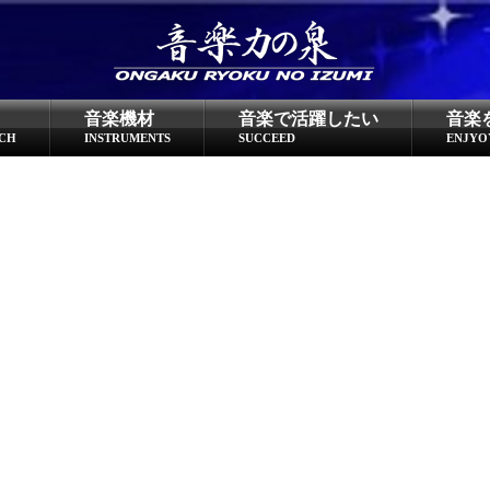
超役立つ知識／雑学
knowledge
音楽機材
音楽で活躍したい
音楽
クラシックを10倍楽しむ方法
CH
INSTRUMENTS
SUCCEED
ENJYO
音のしくみ
作曲技術
compose Tech
世界一わかりやすい音楽理論
名作を分析する
打ち込みテクニックを極める
音楽機材
instruments