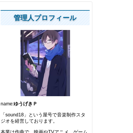
管理人プロフィール
name:
ゆうげきＰ
「sound18」という屋号で音楽制作スタ
ジオを経営しております。
本業は作曲で、映画やTVアニメ、ゲーム