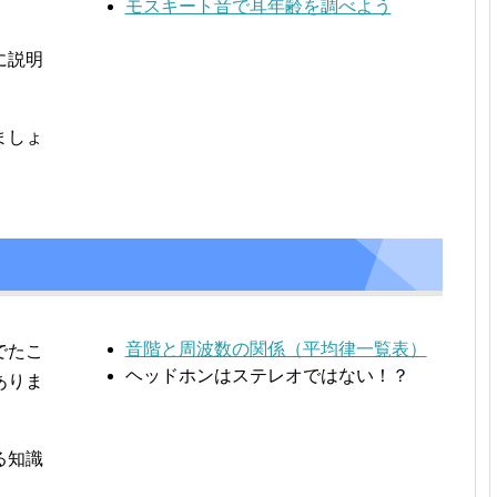
モスキート音で耳年齢を調べよう
に説明
ましょ
音階と周波数の関係（平均律一覧表）
でたこ
ヘッドホンはステレオではない！？
ありま
る知識