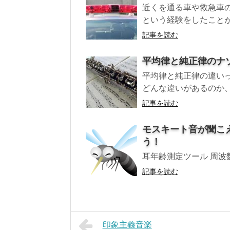
近くを通る車や救急車
という経験をしたことが
記事を読む
平均律と純正律のナ
平均律と純正律の違い
どんな違いがあるのか、
記事を読む
モスキート音が聞こ
う！
耳年齢測定ツール 周波数 耳年
記事を読む
印象主義音楽