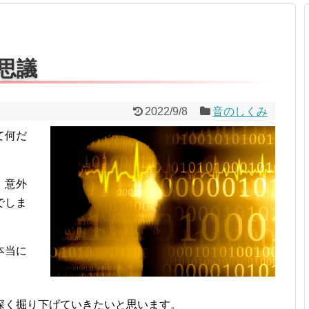
プロ作曲家オススメ DTM機材
音楽で活躍したい
succeed
思議
プロ直伝！作曲家になる方法
音楽家を目指す人の為のコラム
2022/9/8
音のしくみ
て何だ
音楽を楽しみたい
enjyoy music
音楽聴き放題サービス
、意外
でしま
ギターのサブスクを比較
本当に
深く掘り下げていきたいと思います。