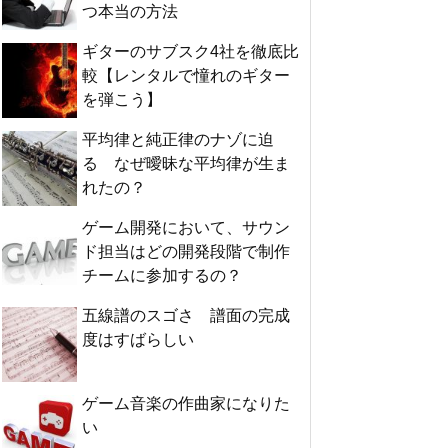
つ本当の方法
ギターのサブスク4社を徹底比
較【レンタルで憧れのギター
を弾こう】
平均律と純正律のナゾに迫
る なぜ曖昧な平均律が生ま
れたの？
ゲーム開発において、サウン
ド担当はどの開発段階で制作
チームに参加するの？
五線譜のスゴさ 譜面の完成
度はすばらしい
ゲーム音楽の作曲家になりた
い