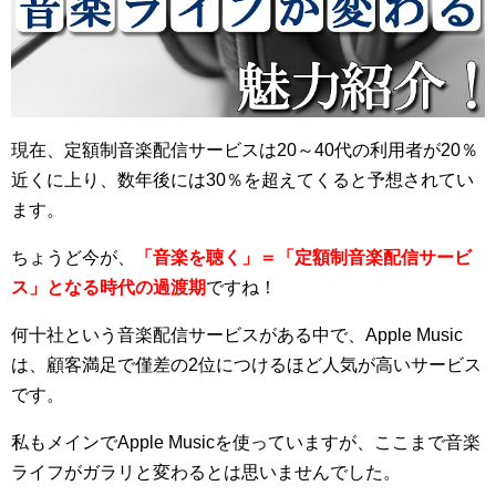
プロ作曲家オススメ DTM機材
音楽で活躍したい
succeed
プロ直伝！作曲家になる方法
現在、定額制音楽配信サービスは20～40代の利用者が20％
音楽家を目指す人の為のコラム
近くに上り、数年後には30％を超えてくると予想されてい
ます。
音楽を楽しみたい
enjyoy music
ちょうど今が、
「音楽を聴く」＝「定額制音楽配信サービ
音楽聴き放題サービス
ス」となる時代の過渡期
ですね！
ギターのサブスクを比較
何十社という音楽配信サービスがある中で、Apple Music
は、顧客満足で僅差の2位につけるほど人気が高いサービス
です。
私もメインでApple Musicを使っていますが、ここまで音楽
ライフがガラリと変わるとは思いませんでした。