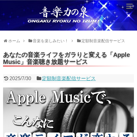
超役立つ知識／雑学
knowledge
クラシックを10倍楽しむ方法
ホーム
音楽を楽しみたい！
定額制音楽配信サービス
音のしくみ
あなたの音楽ライフをガラりと変える「Apple
Music」音楽聴き放題サービス
作曲技術
compose Tech
2025/7/30
定額制音楽配信サービス
世界一わかりやすい音楽理論
名作を分析する
打ち込みテクニックを極める
音楽機材
instruments