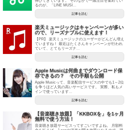
伸びてきています。 そのなかで一躍注目を集めてい
るのが、「LINE MUSI...
記事を読む
楽天ミュージックはキャンペーンが多い
ので、リーズナブルに使えます！
【PR】 楽天ミュージックのユーザーがどんどん増え
ていますね！ 最近はたくさんキャンペーンが行われ
ていて、とてもリーズナ...
記事を読む
Apple Musicは何曲までダウンロード保
存できるの？ その手順も公開
Apple Musicって、音楽配信サービスの中でも1～2位
を争うほど人気の高いサービスです。 実際、私もメ
インで使っています...
記事を読む
【音楽聴き放題】「KKBOXを」を1ヶ月
無料で使う方法！
音楽聴き放題サービスってすごいですよね。 月額料