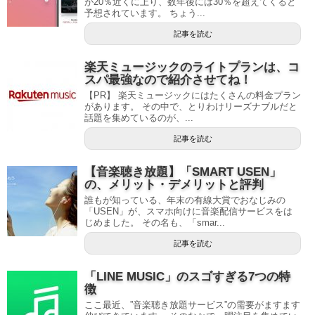
が20％近くに上り、数年後には30％を超えてくると
予想されています。 ちょう...
記事を読む
楽天ミュージックのライトプランは、コ
スパ最強なので紹介させてね！
【PR】 楽天ミュージックにはたくさんの料金プラン
があります。 その中で、とりわけリーズナブルだと
話題を集めているのが、...
記事を読む
【音楽聴き放題】「SMART USEN」
の、メリット・デメリットと評判
誰もが知っている、年末の有線大賞でおなじみの
「USEN」が、スマホ向けに音楽配信サービスをは
じめました。 その名も、「smar...
記事を読む
「LINE MUSIC」のスゴすぎる7つの特
徴
ここ最近、”音楽聴き放題サービス”の需要がますます