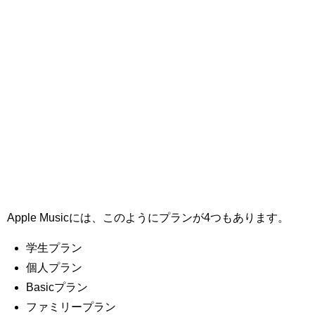
プロ作曲家オススメ DTM機材
音楽で活躍したい
succeed
プロ直伝！作曲家になる方法
音楽家を目指す人の為のコラム
音楽を楽しみたい
enjyoy music
音楽聴き放題サービス
ギターのサブスクを比較
Apple Musicには、このようにプランが4つもあります。
学生プラン
個人プラン
Basicプラン
ファミリープラン