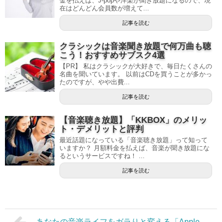
金を払えば、J-popや洋楽が聞き放題になるので、現
在はどんどん会員数が増えて...
記事を読む
クラシックは音楽聞き放題で何万曲も聴
こう！おすすめサブスク4選
【PR】 私はクラシックが大好きで、毎日たくさんの
名曲を聞いています。 以前はCDを買うことが多かっ
たのですが、やや出費...
記事を読む
【音楽聴き放題】「KKBOX」のメリッ
ト・デメリットと評判
最近話題になっている「音楽聴き放題」って知って
いますか？ 月額料金を払えば、音楽が聞き放題にな
るというサービスですね！ ...
記事を読む
あなたの音楽ライフをガラりと変える「Apple