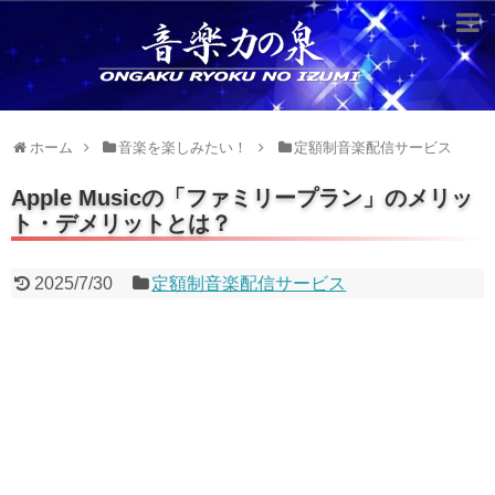
超役立つ知識／雑学
knowledge
クラシックを10倍楽しむ方法
ホーム
音楽を楽しみたい！
定額制音楽配信サービス
音のしくみ
Apple Musicの「ファミリープラン」のメリッ
ト・デメリットとは？
作曲技術
compose Tech
2025/7/30
定額制音楽配信サービス
世界一わかりやすい音楽理論
名作を分析する
打ち込みテクニックを極める
音楽機材
instruments