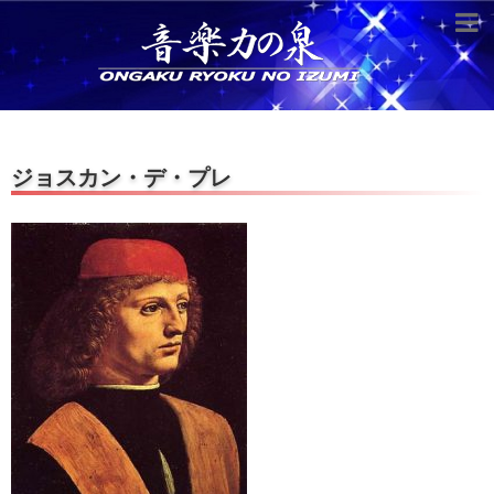
超役立つ知識／雑学
knowledge
クラシックを10倍楽しむ方法
ジョスカン・デ・プレ
音のしくみ
作曲技術
compose Tech
世界一わかりやすい音楽理論
名作を分析する
打ち込みテクニックを極める
音楽機材
instruments