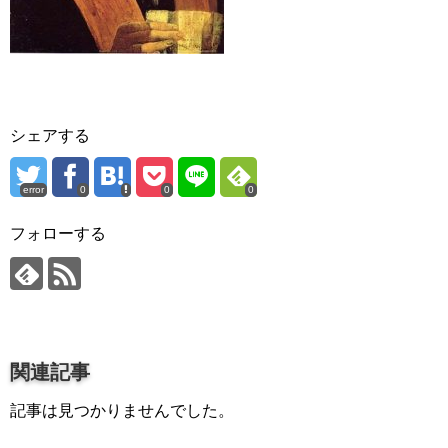
プロ作曲家オススメ DTM機材
音楽で活躍したい
succeed
プロ直伝！作曲家になる方法
シェアする
音楽家を目指す人の為のコラム
error
0
0
0
音楽を楽しみたい
enjyoy music
フォローする
音楽聴き放題サービス
ギターのサブスクを比較
関連記事
記事は見つかりませんでした。