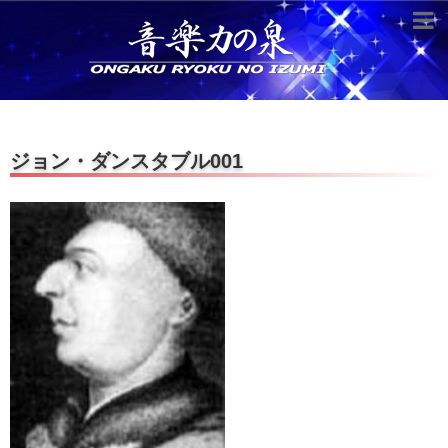
超役立つ知識／雑学
knowledge
クラシックを10倍楽しむ方法
ジョン・ダンスタブル001
音のしくみ
作曲技術
compose Tech
世界一わかりやすい音楽理論
名作を分析する
打ち込みテクニックを極める
音楽機材
instruments