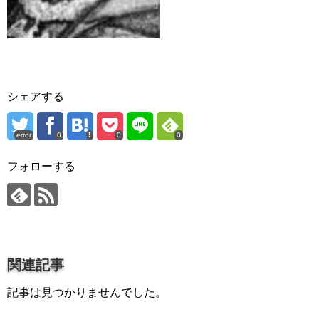
プロ作曲家オススメ DTM機材
音楽で活躍したい
succeed
プロ直伝！作曲家になる方法
シェアする
音楽家を目指す人の為のコラム
error
0
0
0
音楽を楽しみたい
enjyoy music
フォローする
音楽聴き放題サービス
ギターのサブスクを比較
関連記事
記事は見つかりませんでした。