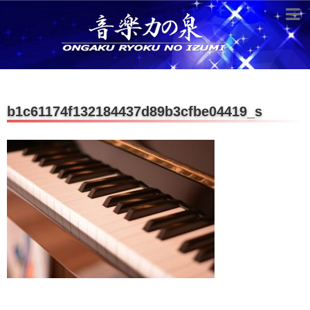
超役立つ知識／雑学
knowledge
クラシックを10倍楽しむ方法
b1c61174f132184437d89b3cfbe04419_s
音のしくみ
作曲技術
compose Tech
世界一わかりやすい音楽理論
名作を分析する
打ち込みテクニックを極める
音楽機材
instruments