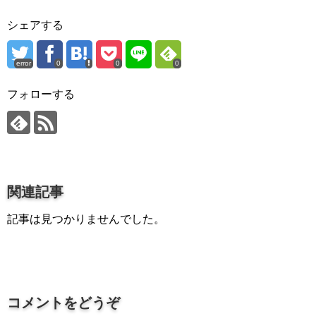
プロ作曲家オススメ DTM機材
シェアする
音楽で活躍したい
succeed
error
0
0
0
プロ直伝！作曲家になる方法
フォローする
音楽家を目指す人の為のコラム
音楽を楽しみたい
enjyoy music
音楽聴き放題サービス
関連記事
ギターのサブスクを比較
記事は見つかりませんでした。
コメントをどうぞ