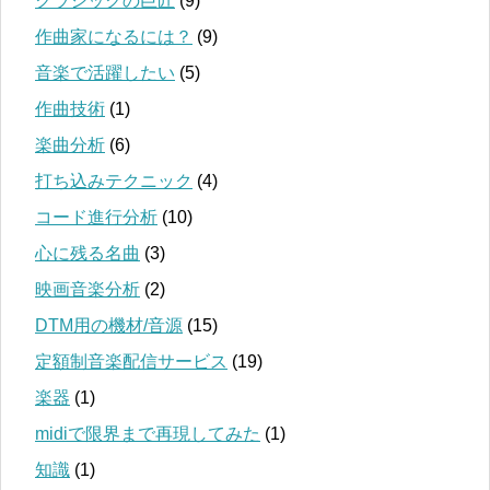
クラシックの巨匠
(9)
作曲家になるには？
(9)
音楽で活躍したい
(5)
作曲技術
(1)
楽曲分析
(6)
打ち込みテクニック
(4)
コード進行分析
(10)
心に残る名曲
(3)
映画音楽分析
(2)
DTM用の機材/音源
(15)
定額制音楽配信サービス
(19)
楽器
(1)
midiで限界まで再現してみた
(1)
知識
(1)