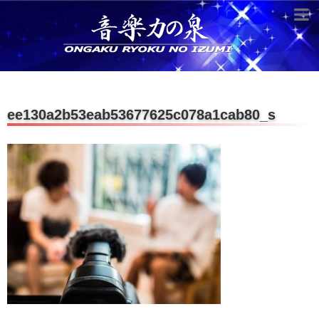
超役立つ知識／雑学
knowledge
クラシックを10倍楽しむ方法
ee130a2b53eab53677625c078a1cab80_s
音のしくみ
作曲技術
compose Tech
世界一わかりやすい音楽理論
名作を分析する
打ち込みテクニックを極める
音楽機材
instruments