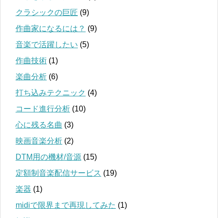
クラシックの巨匠
(9)
作曲家になるには？
(9)
音楽で活躍したい
(5)
作曲技術
(1)
楽曲分析
(6)
打ち込みテクニック
(4)
コード進行分析
(10)
心に残る名曲
(3)
映画音楽分析
(2)
DTM用の機材/音源
(15)
定額制音楽配信サービス
(19)
楽器
(1)
midiで限界まで再現してみた
(1)