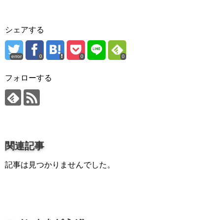
プロ作曲家オススメ DTM機材
シェアする
音楽で活躍したい
succeed
プロ直伝！作曲家になる方法
error
0
0
0
音楽家を目指す人の為のコラム
フォローする
音楽を楽しみたい
enjyoy music
音楽聴き放題サービス
関連記事
ギターのサブスクを比較
記事は見つかりませんでした。