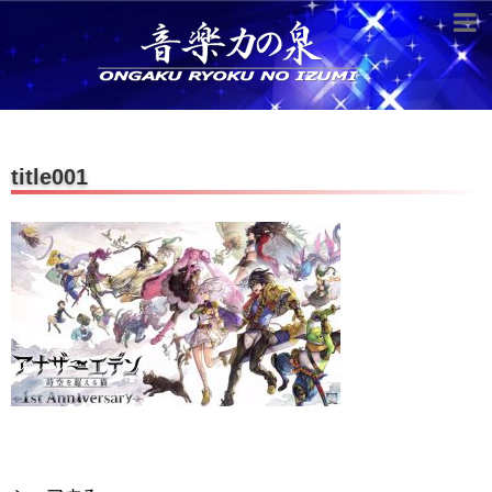
超役立つ知識／雑学
knowledge
クラシックを10倍楽しむ方法
title001
音のしくみ
作曲技術
compose Tech
世界一わかりやすい音楽理論
名作を分析する
打ち込みテクニックを極める
音楽機材
instruments