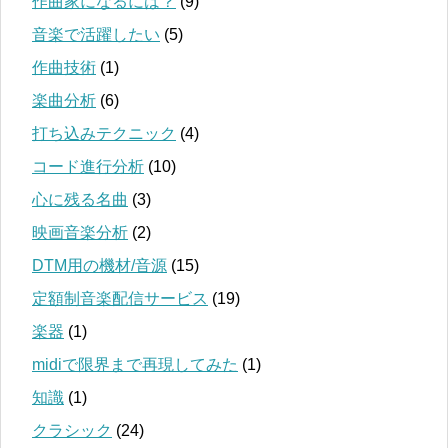
作曲家になるには？
(9)
音楽で活躍したい
(5)
作曲技術
(1)
楽曲分析
(6)
打ち込みテクニック
(4)
コード進行分析
(10)
心に残る名曲
(3)
映画音楽分析
(2)
DTM用の機材/音源
(15)
定額制音楽配信サービス
(19)
楽器
(1)
midiで限界まで再現してみた
(1)
知識
(1)
クラシック
(24)