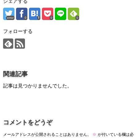
シェアする
プロ作曲家オススメ DTM機材
error
音楽で活躍したい
0
0
0
succeed
フォローする
プロ直伝！作曲家になる方法
音楽家を目指す人の為のコラム
音楽を楽しみたい
enjyoy music
関連記事
音楽聴き放題サービス
記事は見つかりませんでした。
ギターのサブスクを比較
コメントをどうぞ
メールアドレスが公開されることはありません。
※
が付いている欄は必