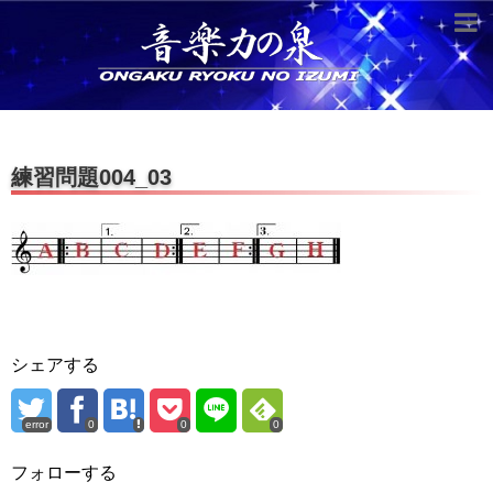
超役立つ知識／雑学
knowledge
クラシックを10倍楽しむ方法
練習問題004_03
音のしくみ
作曲技術
compose Tech
世界一わかりやすい音楽理論
名作を分析する
シェアする
打ち込みテクニックを極める
error
0
0
0
音楽機材
instruments
フォローする