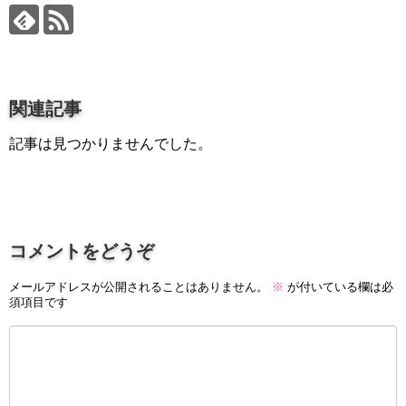
プロ作曲家オススメ DTM機材
音楽で活躍したい
succeed
プロ直伝！作曲家になる方法
関連記事
音楽家を目指す人の為のコラム
記事は見つかりませんでした。
音楽を楽しみたい
enjyoy music
音楽聴き放題サービス
コメントをどうぞ
ギターのサブスクを比較
メールアドレスが公開されることはありません。
※
が付いている欄は必
須項目です