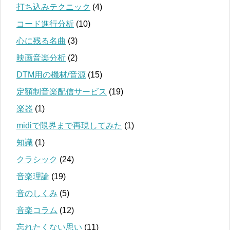
打ち込みテクニック
(4)
コード進行分析
(10)
心に残る名曲
(3)
映画音楽分析
(2)
DTM用の機材/音源
(15)
定額制音楽配信サービス
(19)
楽器
(1)
midiで限界まで再現してみた
(1)
知識
(1)
クラシック
(24)
音楽理論
(19)
音のしくみ
(5)
音楽コラム
(12)
忘れたくない思い
(11)