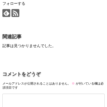
プロ作曲家オススメ DTM機材
フォローする
音楽で活躍したい
succeed
プロ直伝！作曲家になる方法
関連記事
音楽家を目指す人の為のコラム
記事は見つかりませんでした。
音楽を楽しみたい
enjyoy music
音楽聴き放題サービス
ギターのサブスクを比較
コメントをどうぞ
メールアドレスが公開されることはありません。
※
が付いている欄は必
須項目です