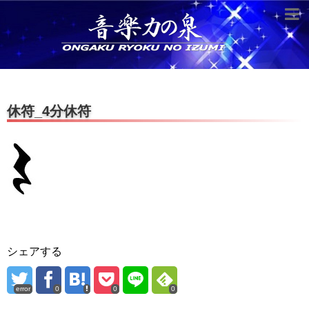
超役立つ知識／雑学
knowledge
クラシックを10倍楽しむ方法
休符_4分休符
音のしくみ
作曲技術
compose Tech
世界一わかりやすい音楽理論
名作を分析する
打ち込みテクニックを極める
シェアする
音楽機材
error
0
0
0
instruments