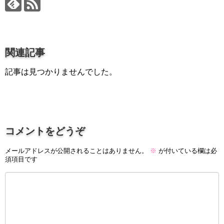
プロ作曲家オススメ DTM機材
音楽で活躍したい
succeed
関連記事
プロ直伝！作曲家になる方法
記事は見つかりませんでした。
音楽家を目指す人の為のコラム
音楽を楽しみたい
enjyoy music
音楽聴き放題サービス
コメントをどうぞ
ギターのサブスクを比較
メールアドレスが公開されることはありません。
※
が付いている欄は必
須項目です