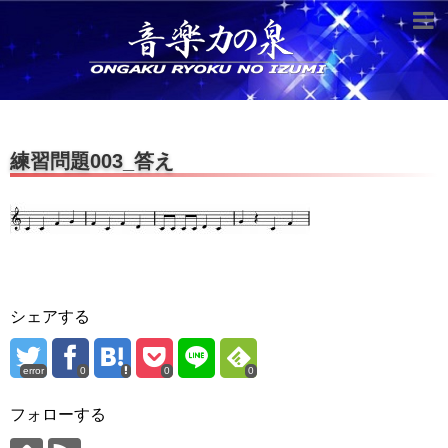
超役立つ知識／雑学
knowledge
クラシックを10倍楽しむ方法
練習問題003_答え
音のしくみ
作曲技術
compose Tech
世界一わかりやすい音楽理論
名作を分析する
シェアする
打ち込みテクニックを極める
error
0
0
0
音楽機材
フォローする
instruments