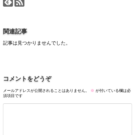
プロ作曲家オススメ DTM機材
音楽で活躍したい
succeed
関連記事
プロ直伝！作曲家になる方法
記事は見つかりませんでした。
音楽家を目指す人の為のコラム
音楽を楽しみたい
enjyoy music
音楽聴き放題サービス
コメントをどうぞ
ギターのサブスクを比較
メールアドレスが公開されることはありません。
※
が付いている欄は必
須項目です