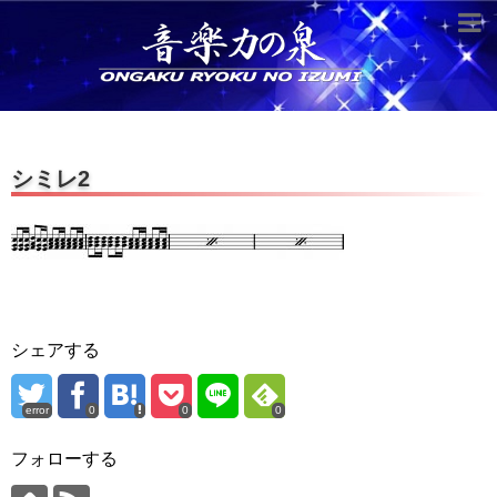
超役立つ知識／雑学
knowledge
クラシックを10倍楽しむ方法
シミレ2
音のしくみ
作曲技術
compose Tech
世界一わかりやすい音楽理論
名作を分析する
シェアする
打ち込みテクニックを極める
error
0
0
0
音楽機材
フォローする
instruments