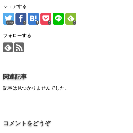
プロ作曲家オススメ DTM機材
シェアする
音楽で活躍したい
error
0
0
0
succeed
プロ直伝！作曲家になる方法
フォローする
音楽家を目指す人の為のコラム
音楽を楽しみたい
enjyoy music
関連記事
音楽聴き放題サービス
記事は見つかりませんでした。
ギターのサブスクを比較
コメントをどうぞ