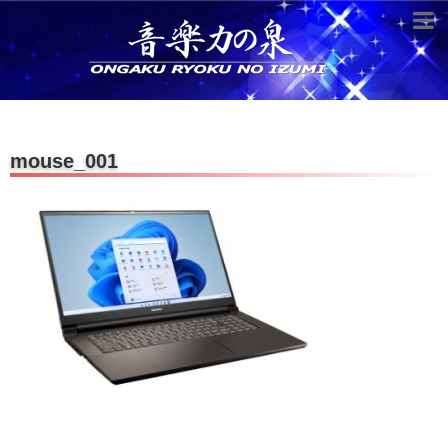
超役立つ知識／雑学
knowledge
クラシックを10倍楽しむ方法
mouse_001
音のしくみ
作曲技術
compose Tech
世界一わかりやすい音楽理論
名作を分析する
打ち込みテクニックを極める
音楽機材
instruments