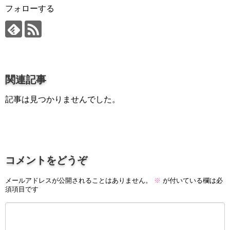
プロ作曲家オススメ DTM機材
フォローする
音楽で活躍したい
succeed
プロ直伝！作曲家になる方法
関連記事
音楽家を目指す人の為のコラム
記事は見つかりませんでした。
音楽を楽しみたい
enjyoy music
音楽聴き放題サービス
ギターのサブスクを比較
コメントをどうぞ
メールアドレスが公開されることはありません。
※
が付いている欄は必
須項目です