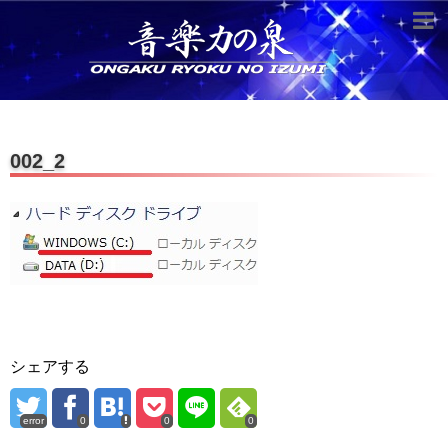
超役立つ知識／雑学
knowledge
クラシックを10倍楽しむ方法
002_2
音のしくみ
作曲技術
compose Tech
世界一わかりやすい音楽理論
名作を分析する
打ち込みテクニックを極める
シェアする
音楽機材
error
0
0
0
instruments