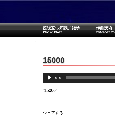
超役立つ知識／雑学
作曲技術
KNOWLEDGE
COMPOSE TE
15000
音
00:00
声
プ
“15000”
レ
ー
ヤ
シェアする