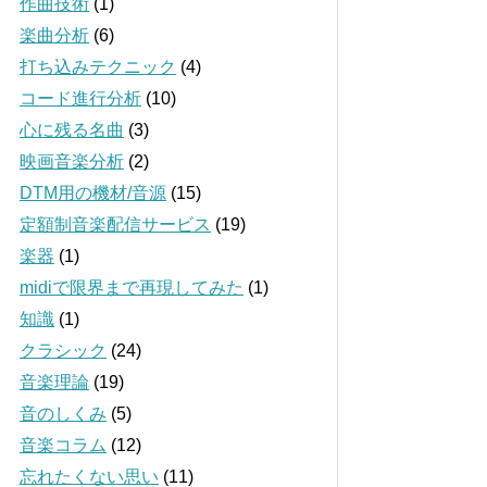
作曲技術
(1)
楽曲分析
(6)
打ち込みテクニック
(4)
コード進行分析
(10)
心に残る名曲
(3)
映画音楽分析
(2)
DTM用の機材/音源
(15)
定額制音楽配信サービス
(19)
楽器
(1)
midiで限界まで再現してみた
(1)
知識
(1)
クラシック
(24)
音楽理論
(19)
音のしくみ
(5)
音楽コラム
(12)
忘れたくない思い
(11)