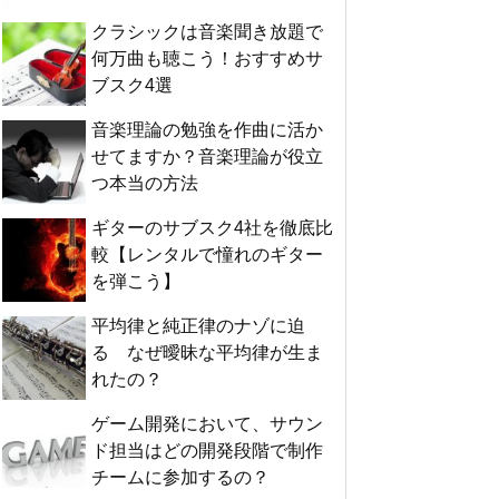
クラシックは音楽聞き放題で
何万曲も聴こう！おすすめサ
ブスク4選
音楽理論の勉強を作曲に活か
せてますか？音楽理論が役立
つ本当の方法
ギターのサブスク4社を徹底比
較【レンタルで憧れのギター
を弾こう】
平均律と純正律のナゾに迫
る なぜ曖昧な平均律が生ま
れたの？
ゲーム開発において、サウン
ド担当はどの開発段階で制作
チームに参加するの？