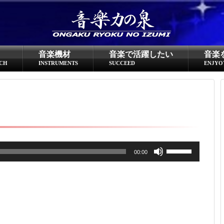
超役立つ知識／雑学
knowledge
音楽機材
音楽で活躍したい
音楽
クラシックを10倍楽しむ方法
CH
INSTRUMENTS
SUCCEED
ENJYO
音のしくみ
作曲技術
compose Tech
世界一わかりやすい音楽理論
ボ
00:00
名作を分析する
リ
ュ
打ち込みテクニックを極める
ー
ム
音楽機材
instruments
調