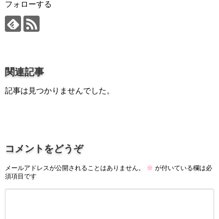
プロ作曲家オススメ DTM機材
フォローする
音楽で活躍したい
succeed
プロ直伝！作曲家になる方法
関連記事
音楽家を目指す人の為のコラム
記事は見つかりませんでした。
音楽を楽しみたい
enjyoy music
音楽聴き放題サービス
ギターのサブスクを比較
コメントをどうぞ
メールアドレスが公開されることはありません。
※
が付いている欄は必
須項目です