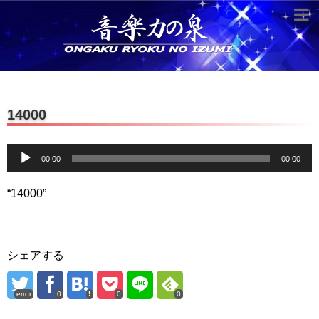
超役立つ知識／雑学
knowledge
クラシックを10倍楽しむ方法
14000
音のしくみ
音
作曲技術
00:00
00:00
compose Tech
声
世界一わかりやすい音楽理論
プ
“14000”
レ
名作を分析する
ー
ヤ
打ち込みテクニックを極める
シェアする
ー
音楽機材
error
0
0
0
instruments