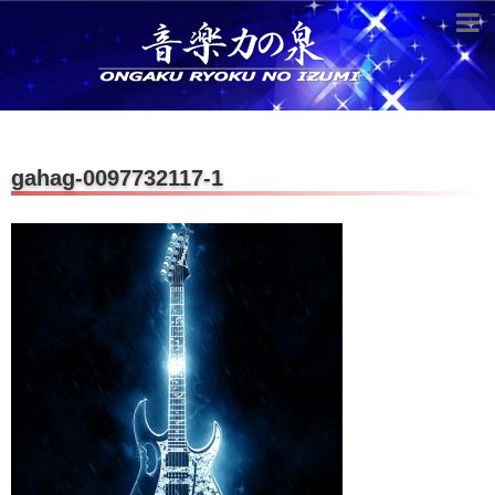
超役立つ知識／雑学
knowledge
クラシックを10倍楽しむ方法
gahag-0097732117-1
音のしくみ
作曲技術
compose Tech
世界一わかりやすい音楽理論
名作を分析する
打ち込みテクニックを極める
音楽機材
instruments