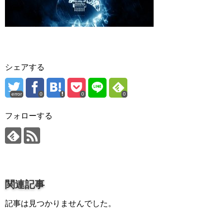
プロ作曲家オススメ DTM機材
音楽で活躍したい
succeed
プロ直伝！作曲家になる方法
シェアする
音楽家を目指す人の為のコラム
error
0
0
0
音楽を楽しみたい
enjyoy music
フォローする
音楽聴き放題サービス
ギターのサブスクを比較
関連記事
記事は見つかりませんでした。