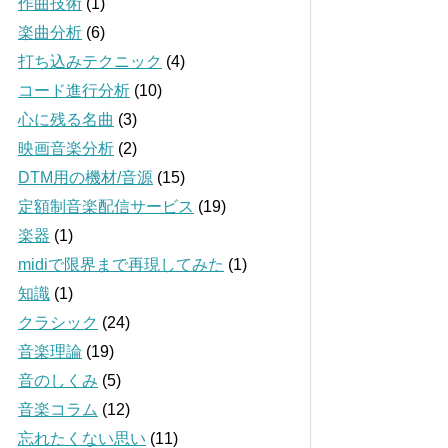
作曲技術
(1)
楽曲分析
(6)
打ち込みテクニック
(4)
コード進行分析
(10)
心に残る名曲
(3)
映画音楽分析
(2)
DTM用の機材/音源
(15)
定額制音楽配信サービス
(19)
楽器
(1)
midiで限界まで再現してみた
(1)
知識
(1)
クラシック
(24)
音楽理論
(19)
音のしくみ
(5)
音楽コラム
(12)
忘れたくない思い
(11)