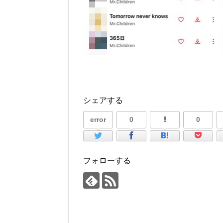
シェアする
error
0
0
フォローする