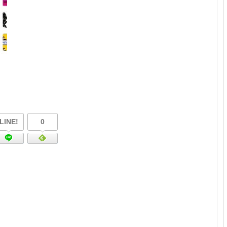
プロ作曲家オススメ DTM機材
音楽で活躍したい
succeed
プロ直伝！作曲家になる方法
音楽家を目指す人の為のコラム
音楽を楽しみたい
enjyoy music
LINE!
0
音楽聴き放題サービス
ギターのサブスクを比較