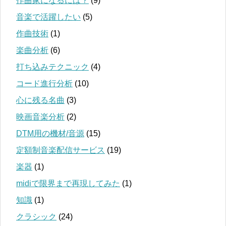
作曲家になるには？
(9)
音楽で活躍したい
(5)
作曲技術
(1)
楽曲分析
(6)
打ち込みテクニック
(4)
コード進行分析
(10)
心に残る名曲
(3)
映画音楽分析
(2)
DTM用の機材/音源
(15)
定額制音楽配信サービス
(19)
楽器
(1)
midiで限界まで再現してみた
(1)
知識
(1)
クラシック
(24)