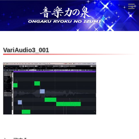
超役立つ知識／雑学
knowledge
クラシックを10倍楽しむ方法
VariAudio3_001
音のしくみ
作曲技術
compose Tech
世界一わかりやすい音楽理論
名作を分析する
打ち込みテクニックを極める
音楽機材
instruments