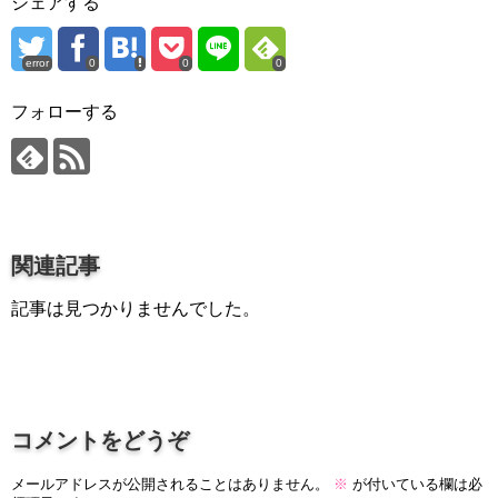
シェアする
プロ作曲家オススメ DTM機材
error
0
0
0
音楽で活躍したい
succeed
フォローする
プロ直伝！作曲家になる方法
音楽家を目指す人の為のコラム
音楽を楽しみたい
enjyoy music
関連記事
音楽聴き放題サービス
記事は見つかりませんでした。
ギターのサブスクを比較
コメントをどうぞ
メールアドレスが公開されることはありません。
※
が付いている欄は必