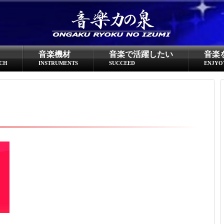
超役立つ知識／雑学
knowledge
音楽機材
音楽で活躍したい
音楽
クラシックを10倍楽しむ方法
CH
INSTRUMENTS
SUCCEED
ENJYO
音のしくみ
作曲技術
compose Tech
世界一わかりやすい音楽理論
名作を分析する
打ち込みテクニックを極める
音楽機材
instruments