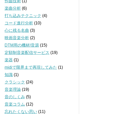
作曲技術
(1)
楽曲分析
(6)
打ち込みテクニック
(4)
コード進行分析
(10)
心に残る名曲
(3)
映画音楽分析
(2)
DTM用の機材/音源
(15)
定額制音楽配信サービス
(19)
楽器
(1)
midiで限界まで再現してみた
(1)
知識
(1)
クラシック
(24)
音楽理論
(19)
音のしくみ
(5)
音楽コラム
(12)
忘れたくない思い
(11)