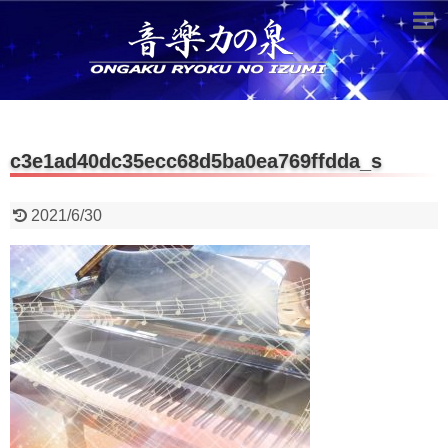
超役立つ知識／雑学
knowledge
クラシックを10倍楽しむ方法
c3e1ad40dc35ecc68d5ba0ea769ffdda_s
音のしくみ
作曲技術
2021/6/30
compose Tech
世界一わかりやすい音楽理論
名作を分析する
打ち込みテクニックを極める
音楽機材
instruments