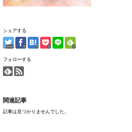
プロ作曲家オススメ DTM機材
音楽で活躍したい
succeed
シェアする
プロ直伝！作曲家になる方法
音楽家を目指す人の為のコラム
error
0
0
0
フォローする
音楽を楽しみたい
enjyoy music
音楽聴き放題サービス
ギターのサブスクを比較
関連記事
記事は見つかりませんでした。