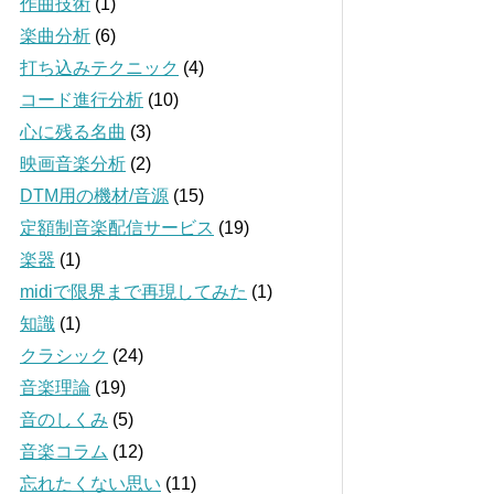
作曲技術
(1)
楽曲分析
(6)
打ち込みテクニック
(4)
コード進行分析
(10)
心に残る名曲
(3)
映画音楽分析
(2)
DTM用の機材/音源
(15)
定額制音楽配信サービス
(19)
楽器
(1)
midiで限界まで再現してみた
(1)
知識
(1)
クラシック
(24)
音楽理論
(19)
音のしくみ
(5)
音楽コラム
(12)
忘れたくない思い
(11)