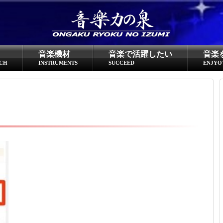
超役立つ知識／雑学
knowledge
音楽機材
音楽で活躍したい
音楽
クラシックを10倍楽しむ方法
CH
INSTRUMENTS
SUCCEED
ENJYO
音のしくみ
作曲技術
compose Tech
世界一わかりやすい音楽理論
名作を分析する
打ち込みテクニックを極める
音楽機材
instruments