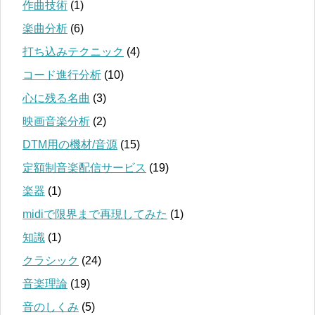
作曲技術
(1)
楽曲分析
(6)
打ち込みテクニック
(4)
コード進行分析
(10)
心に残る名曲
(3)
映画音楽分析
(2)
DTM用の機材/音源
(15)
定額制音楽配信サービス
(19)
楽器
(1)
midiで限界まで再現してみた
(1)
知識
(1)
クラシック
(24)
音楽理論
(19)
音のしくみ
(5)