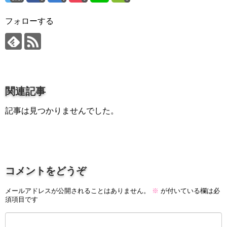
プロ作曲家オススメ DTM機材
フォローする
音楽で活躍したい
succeed
プロ直伝！作曲家になる方法
音楽家を目指す人の為のコラム
関連記事
音楽を楽しみたい
記事は見つかりませんでした。
enjyoy music
音楽聴き放題サービス
ギターのサブスクを比較
コメントをどうぞ
メールアドレスが公開されることはありません。
※
が付いている欄は必
須項目です