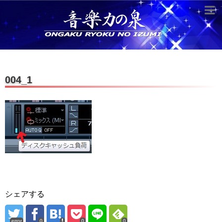
超役立つ知識／雑学
knowledge
クラシックを10倍楽しむ方法
004_1
音のしくみ
作曲技術
compose Tech
世界一わかりやすい音楽理論
名作を分析する
打ち込みテクニックを極める
シェアする
音楽機材
instruments
error
0
0
0