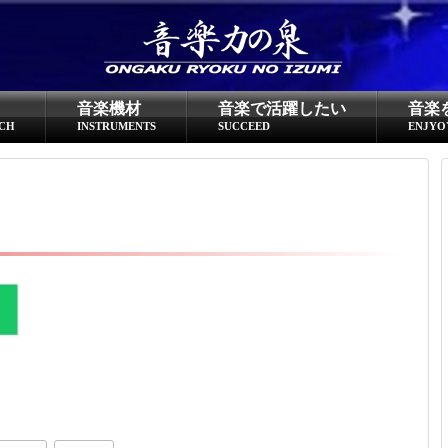
超役立つ知識／雑学
knowledge
音楽機材
音楽で活躍したい
音楽
クラシックを10倍楽しむ方法
CH
INSTRUMENTS
SUCCEED
ENJYO
音のしくみ
作曲技術
compose Tech
世界一わかりやすい音楽理論
名作を分析する
打ち込みテクニックを極める
音楽機材
instruments