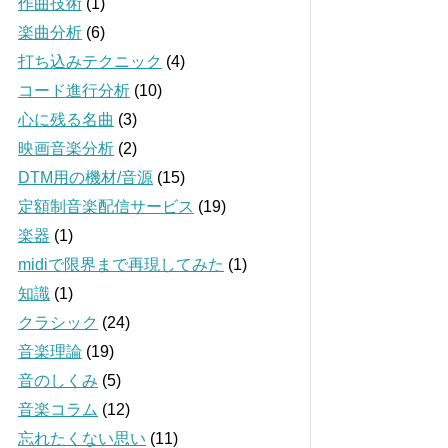
作曲技術
(1)
楽曲分析
(6)
打ち込みテクニック
(4)
コード進行分析
(10)
心に残る名曲
(3)
映画音楽分析
(2)
DTM用の機材/音源
(15)
定額制音楽配信サービス
(19)
楽器
(1)
midiで限界まで再現してみた
(1)
知識
(1)
クラシック
(24)
音楽理論
(19)
音のしくみ
(5)
音楽コラム
(12)
忘れたくない思い
(11)