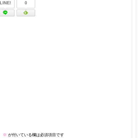
プロ作曲家オススメ DTM機材
LINE!
0
音楽で活躍したい
succeed
プロ直伝！作曲家になる方法
音楽家を目指す人の為のコラム
音楽を楽しみたい
enjyoy music
音楽聴き放題サービス
ギターのサブスクを比較
。
※
が付いている欄は必須項目です