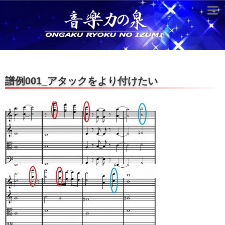
超役立つ知識／雑学
knowledge
クラシックを10倍楽しむ方法
譜例001_アタックをより付けたい
音のしくみ
作曲技術
compose Tech
世界一わかりやすい音楽理論
名作を分析する
打ち込みテクニックを極める
音楽機材
instruments