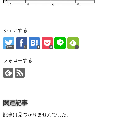
プロ作曲家オススメ DTM機材
音楽で活躍したい
succeed
シェアする
プロ直伝！作曲家になる方法
音楽家を目指す人の為のコラム
error
0
0
0
フォローする
音楽を楽しみたい
enjyoy music
音楽聴き放題サービス
ギターのサブスクを比較
関連記事
記事は見つかりませんでした。