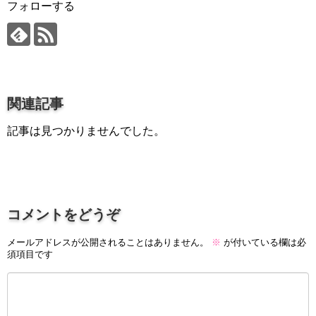
プロ作曲家オススメ DTM機材
フォローする
音楽で活躍したい
succeed
プロ直伝！作曲家になる方法
関連記事
音楽家を目指す人の為のコラム
記事は見つかりませんでした。
音楽を楽しみたい
enjyoy music
音楽聴き放題サービス
ギターのサブスクを比較
コメントをどうぞ
メールアドレスが公開されることはありません。
※
が付いている欄は必
須項目です