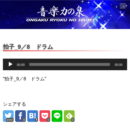
超役立つ知識／雑学
knowledge
クラシックを10倍楽しむ方法
拍子_9／8 ドラム
音のしくみ
音
作曲技術
00:00
00:00
compose Tech
声
世界一わかりやすい音楽理論
プ
“拍子_9／8 ドラム”
レ
名作を分析する
ー
ヤ
打ち込みテクニックを極める
シェアする
ー
音楽機材
error
0
0
0
instruments