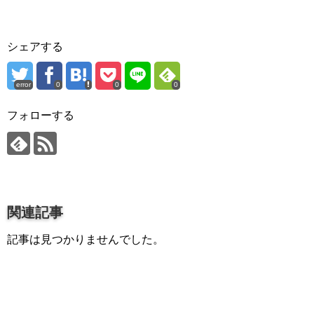
プロ作曲家オススメ DTM機材
音楽で活躍したい
シェアする
succeed
プロ直伝！作曲家になる方法
error
0
0
0
音楽家を目指す人の為のコラム
フォローする
音楽を楽しみたい
enjyoy music
音楽聴き放題サービス
関連記事
ギターのサブスクを比較
記事は見つかりませんでした。