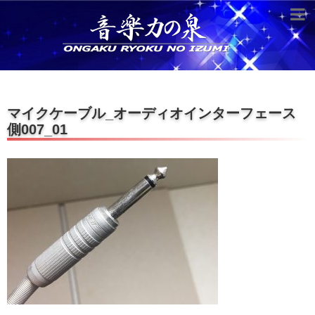
超役立つ知識／雑学
knowledge
クラシックを10倍楽しむ方法
マイクケーブル_オーディオインターフェース
音のしくみ
側007_01
作曲技術
compose Tech
世界一わかりやすい音楽理論
名作を分析する
打ち込みテクニックを極める
音楽機材
instruments